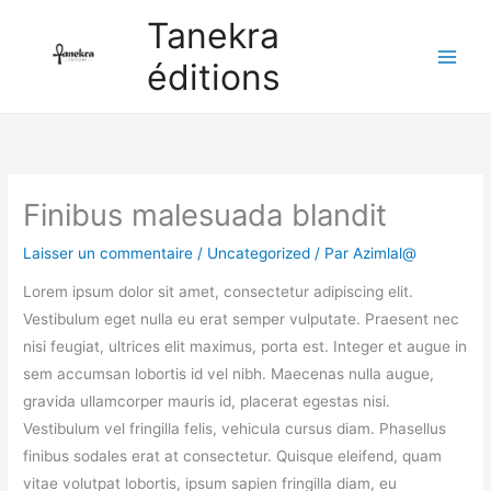
Aller
Tanekra
au
éditions
contenu
Finibus malesuada blandit
Laisser un commentaire
/
Uncategorized
/ Par
Azimlal@
Lorem ipsum dolor sit amet, consectetur adipiscing elit.
Vestibulum eget nulla eu erat semper vulputate. Praesent nec
nisi feugiat, ultrices elit maximus, porta est. Integer et augue in
sem accumsan lobortis id vel nibh. Maecenas nulla augue,
gravida ullamcorper mauris id, placerat egestas nisi.
Vestibulum vel fringilla felis, vehicula cursus diam. Phasellus
finibus sodales erat at consectetur. Quisque eleifend, quam
vitae volutpat lobortis, ipsum sapien fringilla diam, eu