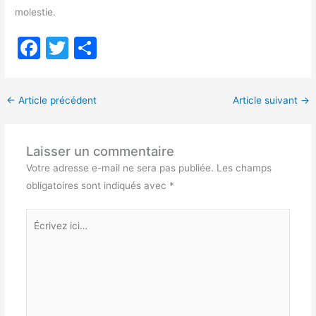
molestie.
F
T
P
a
w
ar
c
itt
ta
←
Article précédent
Article suivant
→
e
er
g
b
er
Laisser un commentaire
o
Votre adresse e-mail ne sera pas publiée.
Les champs
o
obligatoires sont indiqués avec
*
k
Écrivez
ici…