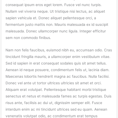
consequat ipsum eros eget lorem. Fusce vel nunc turpis.
Nullam vel viverra neque. Ut tristique nisi lectus, ac aliquet
sapien vehicula et. Donec aliquet pellentesque orci, a
fermentum justo mattis non. Mauris malesuada ex id suscipit
malesuada. Donec ullamcorper nunc ligula. Integer efficitur
sem non commodo finibus.
Nam non felis faucibus, euismod nibh eu, accumsan odio. Cras
tincidunt fringilla mauris, a ullamcorper enim vestibulum vitae.
Sed id sapien in erat consequat sodales quis sit amet tellus.
Aenean id neque posuere, condimentum felis ut, lacinia diam.
Maecenas lobortis hendrerit magna ac faucibus. Nulla facilisi.
Donec vel ante ut tortor ultrices ultricies sit amet et orci.
Aliquam erat volutpat. Pellentesque habitant morbi tristique
senectus et netus et malesuada fames ac turpis egestas. Duis
risus ante, facilisis ac dui ut, dignissim semper elit. Fusce
interdum enim ac mi tincidunt ultrices sed eu quam. Aenean
venenatis volutpat odio, ac condimentum erat tempus