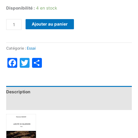
Disponibilité :
4 en stock
quantité
Ajouter au panier
de
LAÏCITÉ
VS
Catégorie :
Essai
ISLAMISME
Facebook
Twitter
Partager
Description
Informations complémentaires