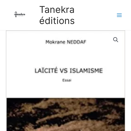
Aller
Tanekra
au
éditions
contenu